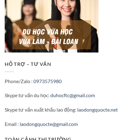
HỖ TRỢ – TƯ VẤN
Phone/Zalo :
0973575980
Skype tư vấn du học:
duhocftc@gmail.com
Skype tư vấn xuất khẩu lao động:
laodongquocte.net
Email :
laodongquocte@gmail.com
TOÀN CẢNH THỊ TRƯỜNG