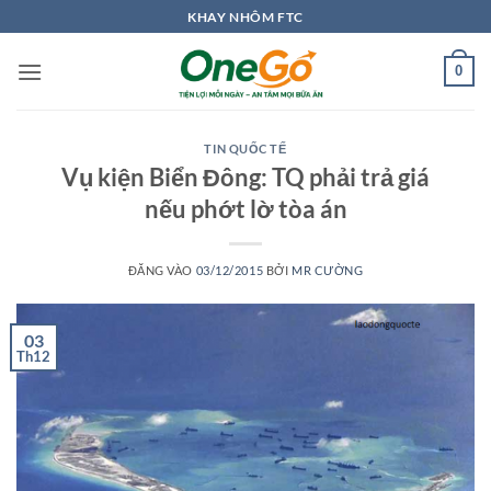
Bỏ
KHAY NHÔM FTC
qua
nội
0
dung
TIN QUỐC TẾ
Vụ kiện Biển Đông: TQ phải trả giá
nếu phớt lờ tòa án
ĐĂNG VÀO
03/12/2015
BỞI
MR CƯỜNG
03
Th12