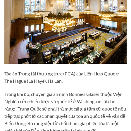
Tòa án Trọng tài thường trực (PCA) của Liên Hợp Quốc ở
The Hague (La Haye), Hà Lan.
Trong khi đó, chuyên gia an ninh Bonnies Glaser thuộc Viện
Nghiên cứu chiến lược và quốc tế ở Washington lại cho
rằng: “Trung Quốc sẽ phải trả một cái giá tầm cỡ quốc tế nếu
tiếp tục phớt lờ các phán quyết của tòa án quốc tế về vấn đề
Biển Đông. Rõ ràng việc từ chối tham gia phiên tòa là một
chiêu bài của Bắc Kinh hòng trốn tránh vấn đề”.