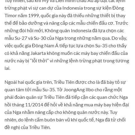
Tuy nhiên, sau khi Mỹ và Liên minh châu Âu áp đặt các lệnh
trừng phạt vì sự can dự của Indonesia trong sự kiện Đông
Timor năm 1999, quốc gia này đã thiếu những thiết bị thay
thế để bảo dưỡng và nâng cấp các mẫu chiến đấu cơ. Trước
những đòi hỏi mới, Không quân Indonesia đã lựa chọn các
mẫu Su-27 và Su-30 của Nga trong những năm qua. Do vậy,
việc quốc gia Đông Nam Á tiếp tục lựa chọn Su-35 cho thấy
có khả năng Jakarta không muốn các máy bay chiến đấu của
nước này bị “lỗi thời” vì những lệnh trừng phạt trong tương
lai.
Ngoài hai quốc gia trên, Triều Tiên được cho là đã bày tỏ sự
quan tâm tới mẫu Su-35. Tờ JoongAng Ilbo cho rằng một
phái đoàn quân sự Triều Tiên đã tiếp cận các quan chức Nga
hồi tháng 11/2014 để hỏi về khả năng mua máy bay hiện đại
của Nga nhằm nâng cấp cho không quân nước này. Tuy
nhiên, do lệnh cấm buôn bán vũ khí quốc tế, Nga đã từ chối
đề nghị của Triều Tiên.