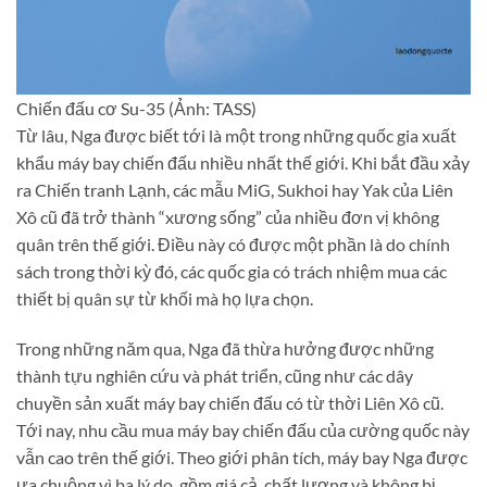
Chiến đấu cơ Su-35 (Ảnh: TASS)
Từ lâu, Nga được biết tới là một trong những quốc gia xuất
khẩu máy bay chiến đấu nhiều nhất thế giới. Khi bắt đầu xảy
ra Chiến tranh Lạnh, các mẫu MiG, Sukhoi hay Yak của Liên
Xô cũ đã trở thành “xương sống” của nhiều đơn vị không
quân trên thế giới. Điều này có được một phần là do chính
sách trong thời kỳ đó, các quốc gia có trách nhiệm mua các
thiết bị quân sự từ khối mà họ lựa chọn.
Trong những năm qua, Nga đã thừa hưởng được những
thành tựu nghiên cứu và phát triển, cũng như các dây
chuyền sản xuất máy bay chiến đấu có từ thời Liên Xô cũ.
Tới nay, nhu cầu mua máy bay chiến đấu của cường quốc này
vẫn cao trên thế giới. Theo giới phân tích, máy bay Nga được
ưa chuộng vì ba lý do, gồm giá cả, chất lượng và không bị