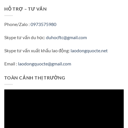
HỖ TRỢ – TƯ VẤN
Phone/Zalo :
0973575980
Skype tư vấn du học:
duhocftc@gmail.com
Skype tư vấn xuất khẩu lao động:
laodongquocte.net
Email :
laodongquocte@gmail.com
TOÀN CẢNH THỊ TRƯỜNG