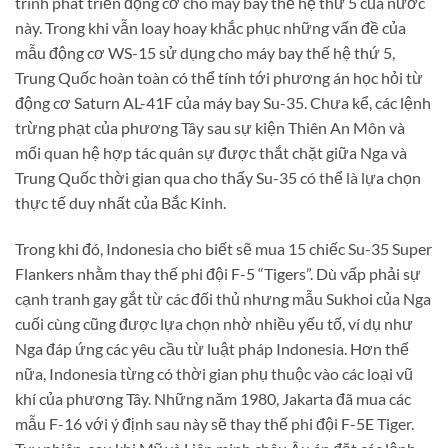
trình phát triển động cơ cho máy bay thế hệ thứ 5 của nước
này. Trong khi vẫn loay hoay khắc phục những vấn đề của
mẫu động cơ WS-15 sử dụng cho máy bay thế hệ thứ 5,
Trung Quốc hoàn toàn có thể tính tới phương án học hỏi từ
động cơ Saturn AL-41F của máy bay Su-35. Chưa kể, các lệnh
trừng phạt của phương Tây sau sự kiện Thiên An Môn và
mối quan hệ hợp tác quân sự được thắt chặt giữa Nga và
Trung Quốc thời gian qua cho thấy Su-35 có thể là lựa chọn
thực tế duy nhất của Bắc Kinh.
Trong khi đó, Indonesia cho biết sẽ mua 15 chiếc Su-35 Super
Flankers nhằm thay thế phi đội F-5 “Tigers”. Dù vấp phải sự
cạnh tranh gay gắt từ các đối thủ nhưng mẫu Sukhoi của Nga
cuối cùng cũng được lựa chọn nhờ nhiều yếu tố, ví dụ như
Nga đáp ứng các yêu cầu từ luật pháp Indonesia. Hơn thế
nữa, Indonesia từng có thời gian phụ thuộc vào các loại vũ
khí của phương Tây. Những năm 1980, Jakarta đã mua các
mẫu F-16 với ý định sau này sẽ thay thế phi đội F-5E Tiger.