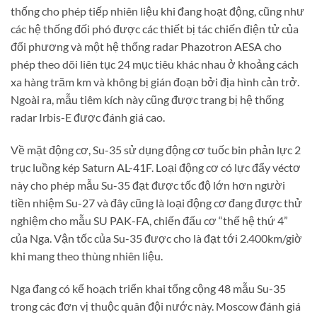
thống cho phép tiếp nhiên liệu khi đang hoạt động, cũng như
các hệ thống đối phó được các thiết bị tác chiến điện tử của
đối phương và một hệ thống radar Phazotron AESA cho
phép theo dõi liên tục 24 mục tiêu khác nhau ở khoảng cách
xa hàng trăm km và không bị gián đoạn bởi địa hình cản trở.
Ngoài ra, mẫu tiêm kích này cũng được trang bị hệ thống
radar Irbis-E được đánh giá cao.
Về mặt động cơ, Su-35 sử dụng động cơ tuốc bin phản lực 2
trục luồng kép Saturn AL-41F. Loại động cơ có lực đẩy véctơ
này cho phép mẫu Su-35 đạt được tốc độ lớn hơn người
tiền nhiệm Su-27 và đây cũng là loại động cơ đang được thử
nghiệm cho mẫu SU PAK-FA, chiến đấu cơ “thế hệ thứ 4”
của Nga. Vận tốc của Su-35 được cho là đạt tới 2.400km/giờ
khi mang theo thùng nhiên liệu.
Nga đang có kế hoạch triển khai tổng cộng 48 mẫu Su-35
trong các đơn vị thuộc quân đội nước này. Moscow đánh giá