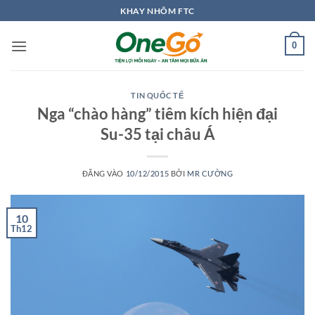
Bỏ
KHAY NHÔM FTC
qua
nội
0
dung
TIN QUỐC TẾ
Nga “chào hàng” tiêm kích hiện đại
Su-35 tại châu Á
ĐĂNG VÀO
10/12/2015
BỞI
MR CƯỜNG
10
Th12