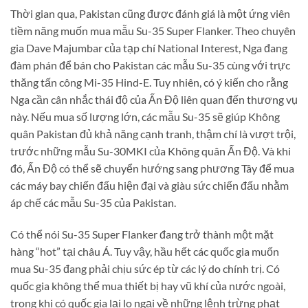
Thời gian qua, Pakistan cũng được đánh giá là một ứng viên
tiềm năng muốn mua mẫu Su-35 Super Flanker. Theo chuyên
gia Dave Majumbar của tạp chí National Interest, Nga đang
đàm phán để bán cho Pakistan các mẫu Su-35 cùng với trực
thăng tấn công Mi-35 Hind-E. Tuy nhiên, có ý kiến cho rằng
Nga cần cân nhắc thái độ của Ấn Độ liên quan đến thương vụ
này. Nếu mua số lượng lớn, các mẫu Su-35 sẽ giúp Không
quân Pakistan đủ khả năng cạnh tranh, thậm chí là vượt trội,
trước những mẫu Su-30MKI của Không quân Ấn Độ. Và khi
đó, Ấn Độ có thể sẽ chuyển hướng sang phương Tây để mua
các máy bay chiến đấu hiện đại và giàu sức chiến đấu nhằm
áp chế các mẫu Su-35 của Pakistan.
Có thể nói Su-35 Super Flanker đang trở thành một mặt
hàng “hot” tại châu Á. Tuy vậy, hầu hết các quốc gia muốn
mua Su-35 đang phải chịu sức ép từ các lý do chính trị. Có
quốc gia không thể mua thiết bị hay vũ khí của nước ngoài,
trong khi có quốc gia lại lo ngại về những lệnh trừng phạt