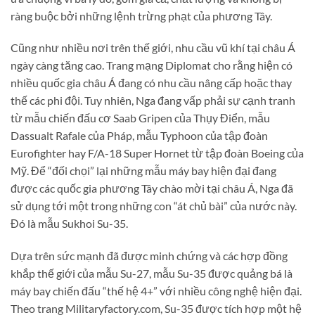
ràng buộc bởi những lệnh trừng phạt của phương Tây.
Cũng như nhiều nơi trên thế giới, nhu cầu vũ khí tại châu Á
ngày càng tăng cao. Trang mạng Diplomat cho rằng hiện có
nhiều quốc gia châu Á đang có nhu cầu nâng cấp hoặc thay
thế các phi đội. Tuy nhiên, Nga đang vấp phải sự cạnh tranh
từ mẫu chiến đấu cơ Saab Gripen của Thụy Điển, mẫu
Dassualt Rafale của Pháp, mẫu Typhoon của tập đoàn
Eurofighter hay F/A-18 Super Hornet từ tập đoàn Boeing của
Mỹ. Để “đối chọi” lại những mẫu máy bay hiện đại đang
được các quốc gia phương Tây chào mời tại châu Á, Nga đã
sử dụng tới một trong những con “át chủ bài” của nước này.
Đó là mẫu Sukhoi Su-35.
Dựa trên sức mạnh đã được minh chứng và các hợp đồng
khắp thế giới của mẫu Su-27, mẫu Su-35 được quảng bá là
máy bay chiến đấu “thế hệ 4+” với nhiều công nghệ hiện đại.
Theo trang Militaryfactory.com, Su-35 được tích hợp một hệ