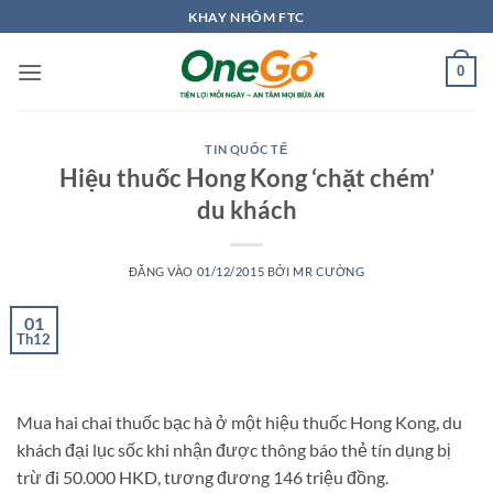
Bỏ
KHAY NHÔM FTC
qua
nội
0
dung
TIN QUỐC TẾ
Hiệu thuốc Hong Kong ‘chặt chém’
du khách
ĐĂNG VÀO
01/12/2015
BỞI
MR CƯỜNG
01
Th12
Mua hai chai thuốc bạc hà ở một hiệu thuốc Hong Kong, du
khách đại lục sốc khi nhận được thông báo thẻ tín dụng bị
trừ đi 50.000 HKD, tương đương 146 triệu đồng.