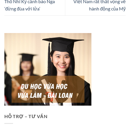
Thổ Nhĩ Kỳ cảnh báo Nga
Việt Nam rất thất vọng về
‘đừng đùa với lửa’
hành động của Mỹ
HỖ TRỢ – TƯ VẤN