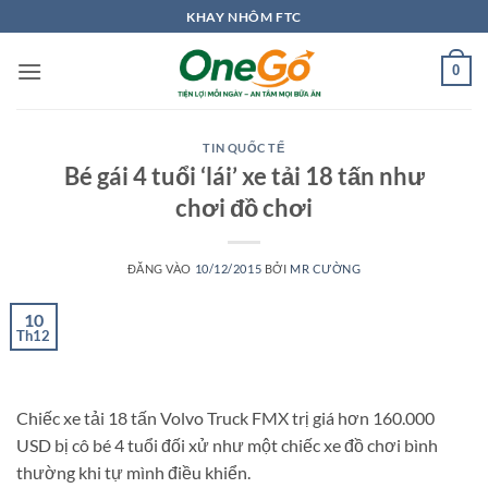
Bỏ
KHAY NHÔM FTC
qua
nội
0
dung
TIN QUỐC TẾ
Bé gái 4 tuổi ‘lái’ xe tải 18 tấn như
chơi đồ chơi
ĐĂNG VÀO
10/12/2015
BỞI
MR CƯỜNG
10
Th12
Chiếc xe tải 18 tấn Volvo Truck FMX trị giá hơn 160.000
USD bị cô bé 4 tuổi đối xử như một chiếc xe đồ chơi bình
thường khi tự mình điều khiển.