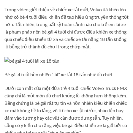
Trong video giới thiệu về chiếc xe tải mới, Volvo đã khéo léo
nhờ cô bé 4 tuổi điều khiển để tạo hiệu ứng truyền thông tốt
hơn. Tất nhiên, trong bất kỳ hoàn cảnh nào cho trẻ em lái xe
là phạm pháp nên bé gái 4 tuổi chỉ được điều khiển xe thông
qua chiếc điều khiển từ xa và chiếc xe tải nặng 18 tấn khổng
lồ bỗng trở thành đồ chơi trong chớp mắt.
Bé gái 4 tuổi hồn nhiên “lái” xe tải 18 tấn như đồ chơi
Dưới con mắt của một đứa trẻ 4 tuổi chiếc Volvo Truck FMX
cũng chỉ là một món đồ chơi khổng lồ không hơn không kém.
Bằng chứng là bé gái rất tự tin và hồn nhiên kiều khiển chiếc
xe mà không hề lo lắng, vô tư cho xe lội nước, nhào lộn hay
đâm vào tường hay các vật cản được dựng sẵn. Tuy nhiên,
cũng có ý kiến cho rằng việc bé gái điều khiển xe là giả bởi có
nhiều pha tai nạn rất “chuyên nghiệp”.