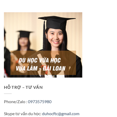
HỖ TRỢ – TƯ VẤN
Phone/Zalo :
0973575980
Skype tư vấn du học:
duhocftc@gmail.com