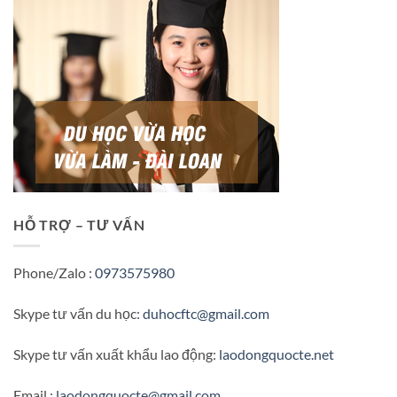
HỖ TRỢ – TƯ VẤN
Phone/Zalo :
0973575980
Skype tư vấn du học:
duhocftc@gmail.com
Skype tư vấn xuất khẩu lao động:
laodongquocte.net
Email :
laodongquocte@gmail.com