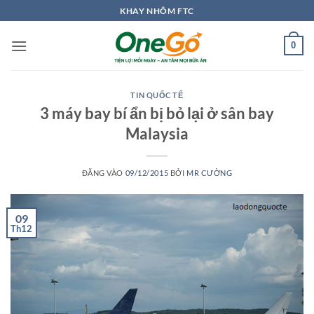
Bỏ
KHAY NHÔM FTC
qua
nội
0
dung
TIN QUỐC TẾ
3 máy bay bí ẩn bị bỏ lại ở sân bay
Malaysia
ĐĂNG VÀO
09/12/2015
BỞI
MR CƯỜNG
09
Th12