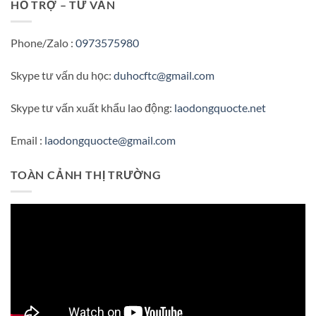
HỖ TRỢ – TƯ VẤN
Phone/Zalo :
0973575980
Skype tư vấn du học:
duhocftc@gmail.com
Skype tư vấn xuất khẩu lao động:
laodongquocte.net
Email :
laodongquocte@gmail.com
TOÀN CẢNH THỊ TRƯỜNG