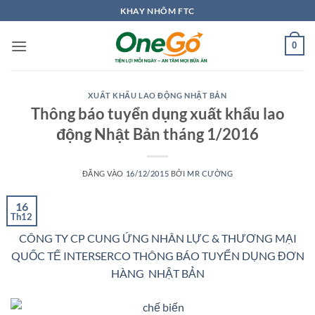
Bỏ
KHAY NHÔM FTC
qua
nội
0
dung
XUẤT KHẨU LAO ĐỘNG NHẬT BẢN
Thông báo tuyển dụng xuất khẩu lao
động Nhật Bản tháng 1/2016
ĐĂNG VÀO
16/12/2015
BỞI
MR CƯỜNG
16
Th12
CÔNG TY CP CUNG ỨNG NHÂN LỰC & THƯƠNG MẠI
QUỐC TẾ INTERSERCO THÔNG BÁO TUYỂN DỤNG ĐƠN
HÀNG NHẬT BẢN