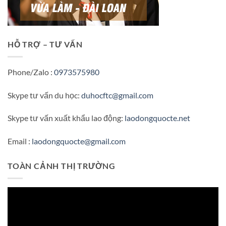
HỖ TRỢ – TƯ VẤN
Phone/Zalo :
0973575980
Skype tư vấn du học:
duhocftc@gmail.com
Skype tư vấn xuất khẩu lao động:
laodongquocte.net
Email :
laodongquocte@gmail.com
TOÀN CẢNH THỊ TRƯỜNG