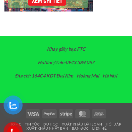
Khay giấy bạc FTC
Hotline/Zalo:0943.389.057
Địa chỉ: 164C4 KDT Đại Kim - Hoàng Mai - Hà Nội
Visa
PayPal
Stripe
MasterCard
Cash
On
HOME
TIN TỨC
DU HỌC
XUẤT KHẨU ĐÀI LOAN
HỎI ĐÁP
Delivery
XUẤT KHẨU NHẬT BẢN
BẠN ĐỌC
LIÊN HỆ