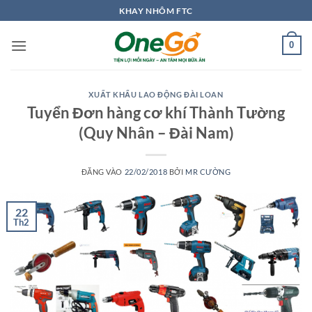
Bỏ
KHAY NHÔM FTC
qua
nội
0
dung
XUẤT KHẨU LAO ĐỘNG ĐÀI LOAN
Tuyển Đơn hàng cơ khí Thành Tường
(Quy Nhân – Đài Nam)
ĐĂNG VÀO
22/02/2018
BỞI
MR CƯỜNG
22
Th2