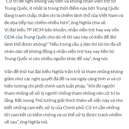
“Cử tri đề nghị không vay tiền và không nhận viện trợ từ
Trung Quốc, ít nhất là trong thời điểm này bởi Trung Quốc
đang tranh chấp, thậm chí là chiếm lãnh thổ của Việt Nam và
đe dọa tiếp tục chiếm nhiều hơn”, ông Nghĩa chia sẻ.
Vị đại biểu TP HCM băn khoăn, nhận viện trợ hay vay vốn
ODA của Trung Quốc
cho dù rẻ thì sau này có kiện để đòi
lãnh thổ được không? “Nếu trưng cầu ý dân thì tôi tin đa số
nhân dân sẽ không đồng ý nhận viện trợ hay vay tiền từ
Trung Quốc vì còn nhiều nguồn khác để vay”, ông nói.
Vấn đề thứ hai đại biểu Nghĩa trăn trở là tham nhũng không
giảm như các nghị quyết đã đề ra mà ngày càng tinh vi và có
hiện tượng chi phối chính sách luật pháp. “Khi đó người
tham nhũng sẽ xử lý người chống tham nhũng nên cử tri lo
lắng. Rất mong Thủ tướng giải thích thêm về việc này và cho
biết những cam kết, xử lý của Chính phủ. Cử tri cần những
lời cam kết có kiểm chứng và có thể xử lý được trách nhiệm
về sau”, ông Nghĩa nói.