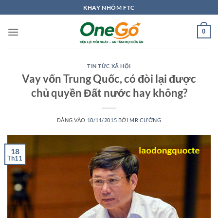
Bỏ
KHAY NHÔM FTC
qua
nội
0
dung
TIN TỨC XÃ HỘI
Vay vốn Trung Quốc, có đòi lại được
chủ quyền Đất nước hay không?
ĐĂNG VÀO
18/11/2015
BỞI
MR CƯỜNG
18
Th11