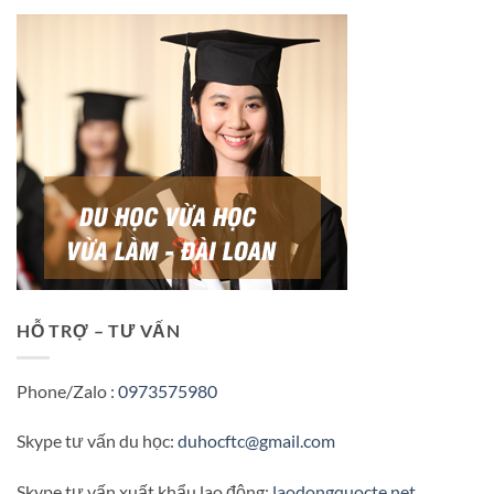
HỖ TRỢ – TƯ VẤN
Phone/Zalo :
0973575980
Skype tư vấn du học:
duhocftc@gmail.com
Skype tư vấn xuất khẩu lao động:
laodongquocte.net