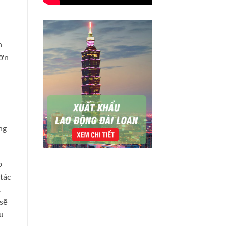
h
hơn
ng
p
 tác
.
 sẽ
ều