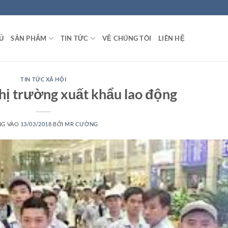
Ủ
SẢN PHẨM
TIN TỨC
VỀ CHÚNG TÔI
LIÊN HỆ
TIN TỨC XÃ HỘI
hị trường xuất khẩu lao động
NG VÀO
13/03/2018
BỞI
MR CƯỜNG