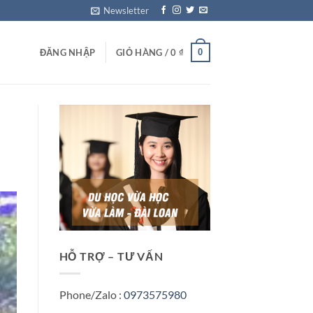
Newsletter
0
ĐĂNG NHẬP
GIỎ HÀNG /
0
₫
HỖ TRỢ – TƯ VẤN
Phone/Zalo :
0973575980