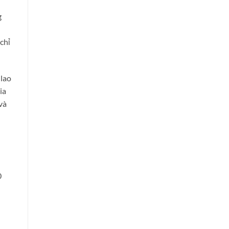
g
chỉ
 lao
ia
và
0