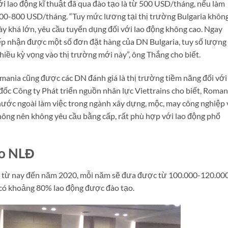
 lao động kĩ thuật đã qua đào tạo là từ 500 USD/tháng, nếu làm
700-800 USD/tháng. “Tuy mức lương tại thị trường Bulgaria khôn
ày khá lớn, yêu cầu tuyển dụng đối với lao động không cao. Ngay
ếp nhận được một số đơn đặt hàng của DN Bulgaria, tuy số lượng 
hiều kỳ vọng vào thị trường mới này”, ông Thắng cho biết.
omania cũng được các DN đánh giá là thị trường tiềm năng đối với
ốc Công ty Phát triển nguồn nhân lực Viettrains cho biết, Roman
nước ngoài làm việc trong ngành xây dựng, mộc, may công nghiệp 
thông nên không yêu cầu bằng cấp, rất phù hợp với lao động phổ
ho NLĐ
u từ nay đến năm 2020, mỗi năm sẽ đưa được từ 100.000-120.00
ó có khoảng 80% lao động được đào tạo.