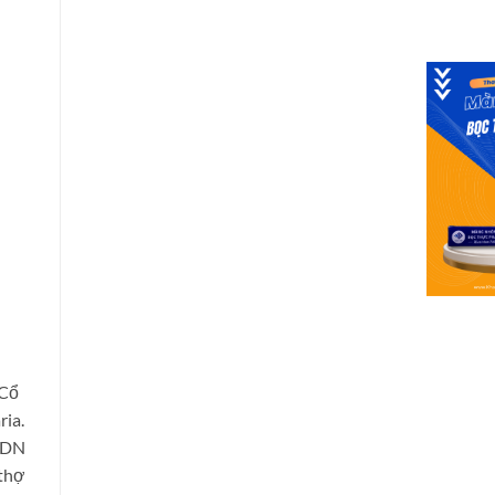
 Cổ
ria.
c DN
 thợ