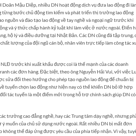
 Doãn Mậu Diệp, nhiều DN hoạt động dịch vụ đưa lao động đi là
 từng bước chủ động tìm kiếm và phát triển thị trường lao động
ạo nguồn và đào tạo lao động về tay nghề và ngoại ngữ trước khi
động và ý thức chấp hành kỷ luật khi làm việc ở nước ngoài. Điển 
ăng, hộ lý và điều dưỡng tại Nhật Bản. Các DN cũng đã tập trung, 
chất lượng của đội ngũ cán bộ, nhân viên trực tiếp làm công tác x
ủa NLĐ trước khi xuất khẩu được coi là thế mạnh của các doanh
ranh các đơn hàng. Đặc biệt, theo ông Nguyễn Hải Vui, với việc L
c sửa đổi theo hướng cho phép tạo nguồn lao động để chuẩn bị
ề tuyển chọn lao động như hiện nay có thể khiến DN bỏ lỡ hợp
đối tác tuyển là một điểm mới trong hỗ trợ chính sách giúp DN có
 các trường cao đẳng nghề, hay các Trung tâm dạy nghề, nhưng p
ư ý muốn của chủ sử dụng nước ngoài. Rất nhiều DN bị mất đơn
 không thể đáp ứng được yêu cầu của phía tiếp nhận. Vì vậy, tuy