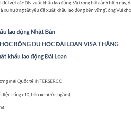
ải đối với các DN xuất khẩu lao động. Và trong bối cảnh hiện nay, 
 là xu hướng tất yếu để xuất khẩu lao động bền vững”, ông Vui ch
hẩu lao động Nhật Bản
 HỌC BỔNG DU HỌC ĐÀI LOAN VISA THẲNG
ất khẩu lao động Đài Loan
hương mại Quốc tế INTERSERCO
́ diện cổng c10, bến xe nước ngầm)
704