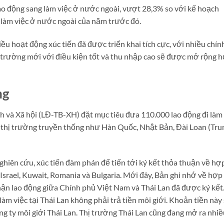
 động sang làm việc ở nước ngoài, vượt 28,3% so với kế hoạch
i làm việc ở nước ngoài của năm trước đó.
u hoạt động xúc tiến đã được triển khai tích cực, với nhiều chín
ị trường mới với điều kiện tốt và thu nhập cao sẽ được mở rộng 
ng
 và Xã hội (LĐ-TB-XH) đặt mục tiêu đưa 110.000 lao động đi làm
 thị trường truyền thống như Hàn Quốc, Nhật Bản, Đài Loan (Tru
hiên cứu, xúc tiến đàm phán để tiến tới ký kết thỏa thuận về hợ
Israel, Kuwait, Romania và Bulgaria. Mới đây, Bản ghi nhớ về hợp
nhận lao động giữa Chính phủ Việt Nam và Thái Lan đã được ký kết
àm việc tại Thái Lan không phải trả tiền môi giới. Khoản tiền này
ng ty môi giới Thái Lan. Thị trường Thái Lan cũng đang mở ra nhi