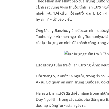
Theo Nhân dân Nhật báo của Trung Quốc hô
cảnh sát vùng Aksu thuộc tỉnh Tân Cương gần
nhiệm vụ. “Để cứu một người dân bị bọn khủ
hy sinh” – tờ báo viết.
Ông Meng Jianzhu, giám đốc an ninh quốc g
Tuohuniyaz và khen ngợi ông Tuohuniyaz l
các lực lượng an ninh đã thành công trong
Lực lượng tuần tra ở Tân Cương. Ảnh: Reut
Hồi tháng 9, ít nhất 16 người, trong đó có 
Aksu. Cơ quan an ninh Trung Quốc sau đó cho
Hàng trăm người đã thiệt mạng trong những
Duy Ngô Nhĩ, trong các cuộc bạo động mà Bắ
độc lập ĐôngTurkestan gây ra.