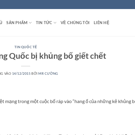
Ủ
SẢN PHẨM
TIN TỨC
VỀ CHÚNG TÔI
LIÊN HỆ
TIN QUỐC TẾ
g Quốc bị khủng bố giết chết
NG VÀO
14/12/2015
BỞI
MR CƯỜNG
ệt mạng trong một cuộc bố ráp vào “hang ổ của những kẻ khủng b