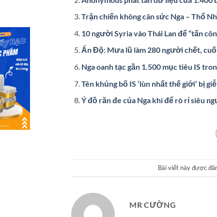
Trận chiến không cân sức Nga – Thổ Nh
10 người Syria vào Thái Lan để “tấn công
Ấn Độ: Mưa lũ làm 280 người chết, cuố
Nga oanh tạc gần 1.500 mục tiêu IS tro
Tên khủng bố IS ‘lùn nhất thế giới’ bị gi
Ý đồ răn đe của Nga khi để rò rỉ siêu ngư
Bài viết này được đă
MR CƯỜNG