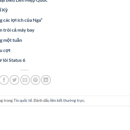
ĩ Kỳ
 các lợi ích của Nga”
n trôi cả máy bay
ng một tuần
ễu cợt
 lôi Status 6
ng trong
Tin quốc tế
. Đánh dấu
liên kết thường trực
.