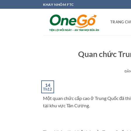
Bỏ
KHAY NHÔM FTC
qua
nội
TRANG CH
dung
Quan chức Trun
ĐĂ
14
Th12
Một quan chức cấp cao ở Trung Quốc đã thi
tại khu vực Tân Cương.