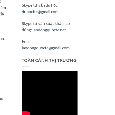
ó
Skype tư vấn du học:
 làm
duhocftc@gmail.com
 đã
Skype tư vấn xuất khẩu lao
động:
laodongquocte.net
ua,
Email :
laodongquocte@gmail.com
TOÀN CẢNH THỊ TRƯỜNG
áo