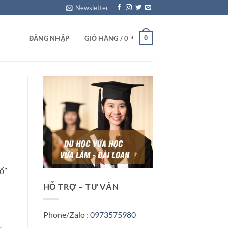
Newsletter
0
ĐĂNG NHẬP
GIỎ HÀNG /
0
₫
ố”
HỖ TRỢ – TƯ VẤN
Phone/Zalo :
0973575980