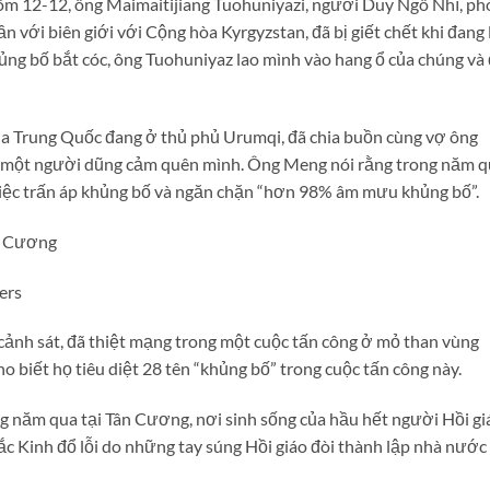
m 12-12, ông Maimaitijiang Tuohuniyazi, người Duy Ngô Nhĩ, ph
 với biên giới với Cộng hòa Kyrgyzstan, đã bị giết chết khi đang
ng bố bắt cóc, ông Tuohuniyaz lao mình vào hang ổ của chúng và
ia Trung Quốc đang ở thủ phủ Urumqi, đã chia buồn cùng vợ ông
à một người dũng cảm quên mình. Ông Meng nói rằng trong năm q
 việc trấn áp khủng bố và ngăn chặn “hơn 98% âm mưu khủng bố”.
ers
5 cảnh sát, đã thiệt mạng trong một cuộc tấn công ở mỏ than vùng
 biết họ tiêu diệt 28 tên “khủng bố” trong cuộc tấn công này.
 năm qua tại Tân Cương, nơi sinh sống của hầu hết người Hồi gi
c Kinh đổ lỗi do những tay súng Hồi giáo đòi thành lập nhà nước