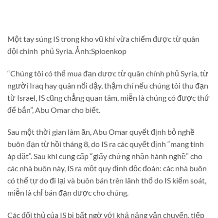
Một tay súng IS trong kho vũ khí vừa chiếm được từ quân
đội chính phủ Syria. Ảnh:Spioenkop
“Chúng tôi có thể mua đạn dược từ quân chính phủ Syria, từ
người Iraq hay quân nổi dậy, thậm chí nếu chúng tôi thu đạn
từ Israel, IS cũng chẳng quan tâm, miễn là chúng có được thứ
để bắn”, Abu Omar cho biết.
Sau một thời gian làm ăn, Abu Omar quyết định bỏ nghề
buôn đạn từ hồi tháng 8, do IS ra các quyết định “mang tính
áp đặt”. Sau khi cung cấp “giấy chứng nhận hành nghề” cho
các nhà buôn này, IS ra một quy định độc đoán: các nhà buôn
có thể tự do đi lại và buôn bán trên lãnh thổ do IS kiểm soát,
miễn là chỉ bán đạn dược cho chúng.
Các đối thủ của IS bị bất ngờ với khả năng vận chuyển, tiếp