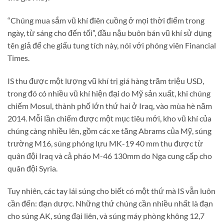
“Chúng mua sắm vũ khí điên cuồng ở mọi thời điểm trong
ngày, từ sáng cho đến tối”, đầu nậu buôn bán vũ khí sử dụng
tên giả để che giấu tung tích này, nói với phóng viên Financial
Times.
IS thu được một lượng vũ khí trị giá hàng trăm triệu USD,
trong đó có nhiều vũ khí hiện đại do Mỹ sản xuất, khi chúng
chiếm Mosul, thành phố lớn thứ hai ở Iraq, vào mùa hè năm
2014. Mỗi lần chiếm được một mục tiêu mới, kho vũ khí của
chúng càng nhiều lên, gồm các xe tăng Abrams của Mỹ, súng
trường M16, súng phóng lựu MK-19 40 mm thu được từ
quân đội Iraq và cả pháo M-46 130mm do Nga cung cấp cho
quân đội Syria.
Tuy nhiên, các tay lái súng cho biết có một thứ mà IS vẫn luôn
cần đến: đạn dược. Những thứ chúng cần nhiều nhất là đạn
cho súng AK, súng đại liên, và súng máy phòng không 12,7