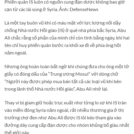
Phiến quân IS luôn có nguồn cung đạn dược không bao giờ
cạn từ các lái súng ở Syria. Ảnh: DefenseNews
Là một tay buôn vũ khí có máu mặt với lực lượng nổi dậy
chống Nhà nước Hồi giáo (IS) ở quê nhà phía bắc Syria, Abu
Ali chắc rằng số phận của mình chỉ còn tính bằng ngày, khi hai
tên chỉ huy phiến quân bước ra khỏi xe đi về phía ông hồi
năm ngoái.
Nhưng ông hoàn toàn bất ngờ khi chúng đưa cho ông một tờ
giấy có đóng dấu của “Trung ương Mosul” với dòng chữ
“Người này được phép mua bán tất cả các loại vũ khí bên
trong lãnh thổ Nhà nước Hồi giáo”, Abu Ali nhớ lại.
Thay vì bị giam giữ hoặc trục xuất như từng lo sợ khi IS tràn
vào miền đông Syria năm ngoái, rất nhiều thương gia ở thị
trường chợ đen như Abu Ali được IS lôi kéo tham gia vào
đường dây cung cấp đạn dược cho nhóm khủng bố giàu nhất
thế giới này.