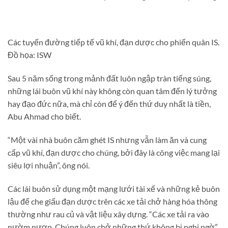
Các tuyến đường tiếp tế vũ khí, đạn dược cho phiến quân IS.
Đồ họa: ISW
Sau 5 năm sống trong mảnh đất luôn ngập tràn tiếng súng,
những lái buôn vũ khí này không còn quan tâm đến lý tưởng
hay đạo đức nữa, mà chỉ còn để ý đến thứ duy nhất là tiền,
Abu Ahmad cho biết.
“Một vài nhà buôn căm ghét IS nhưng vẫn làm ăn và cung
cấp vũ khí, đạn dược cho chúng, bởi đây là công việc mang lại
siêu lợi nhuận”, ông nói.
Các lái buôn sử dụng một mạng lưới tài xế và những kẻ buôn
lậu để che giấu đạn dược trên các xe tải chở hàng hóa thông
thường như rau củ và vật liệu xây dựng. “Các xe tải ra vào
nườm nượp. Chúng luôn chở những thứ không bị nghi ngờ”,