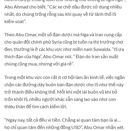
Abu Ahmad cho biết. “Các xe chở dầu được sử dụng nhiều
nhất, do chúng trống rỗng sau khi quay về từ lãnh thổ IS
kiểm soát”.
Theo Abu Omar, một số đạn dược mà Nga và Iran cung cấp
cho quân đội chính phủ Syria cũng bị tuồn ra thị trường chợ
đen, thường là ở các khu vực như miền nam Suwaida. “IS ưa
thích đạn của Nga”, Abu Omar nói. ” Đạn do Iran sản xuất
chúng cũng mua, nhưng với giá rẻ”.
Trong một khu vực còn rất ít cơ hội làm ăn kinh tế, việc ngăn
chặn các đường dây buôn bán đạn dược cho IS như thế này
trở thành điều không thể. Mỗi khi một lái buôn vũ khí bỏ
trốn khỏi IS, nhiều người khác sẵn sàng lao vào như con
thiêu thân để tìm cách kiếm lời.
“Ngày nay, tất cả đều vì tiền. Chẳng ai quan tâm bạn là ai…
họ chỉ quan tâm đến những đồng USD”, Abu Omar nhận xét.