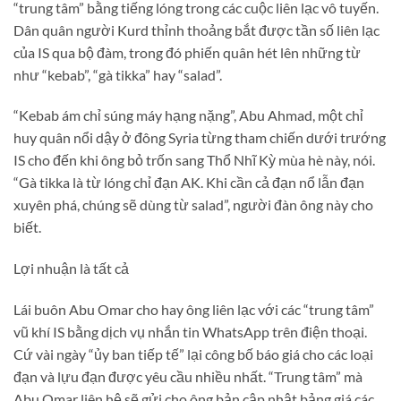
“trung tâm” bằng tiếng lóng trong các cuộc liên lạc vô tuyến.
Dân quân người Kurd thỉnh thoảng bắt được tần số liên lạc
của IS qua bộ đàm, trong đó phiến quân hét lên những từ
như “kebab”, “gà tikka” hay “salad”.
“Kebab ám chỉ súng máy hạng nặng”, Abu Ahmad, một chỉ
huy quân nổi dậy ở đông Syria từng tham chiến dưới trướng
IS cho đến khi ông bỏ trốn sang Thổ Nhĩ Kỳ mùa hè này, nói.
“Gà tikka là từ lóng chỉ đạn AK. Khi cần cả đạn nổ lẫn đạn
xuyên phá, chúng sẽ dùng từ salad”, người đàn ông này cho
biết.
Lợi nhuận là tất cả
Lái buôn Abu Omar cho hay ông liên lạc với các “trung tâm”
vũ khí IS bằng dịch vụ nhắn tin WhatsApp trên điện thoại.
Cứ vài ngày “ủy ban tiếp tế” lại công bố báo giá cho các loại
đạn và lựu đạn được yêu cầu nhiều nhất. “Trung tâm” mà
Abu Omar liên hệ sẽ gửi cho ông bản cập nhật bảng giá các