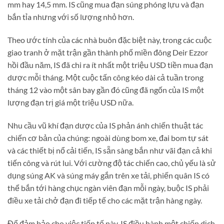
mm hay 14,5 mm. IS cũng mua đạn súng phóng lựu và đạn
bắn tỉa nhưng với số lượng nhỏ hơn.
Theo ước tính của các nhà buôn đặc biệt này, trong các cuộc
giao tranh ở mặt trận gần thành phố miền đông Deir Ezzor
hồi đầu năm, IS đã chi ra ít nhất một triệu USD tiền mua đạn
dược mỗi tháng. Một cuộc tấn công kéo dài cả tuần trong
tháng 12 vào một sân bay gần đó cũng đã ngốn của IS một
lượng đạn trị giá một triệu USD nữa.
Nhu cầu vũ khí đạn dược của IS phản ánh chiến thuật tác
chiến cơ bản của chúng: ngoài dùng bom xe, đai bom tự sát
và các thiết bị nổ cải tiến, IS sẵn sàng bắn như vãi đạn cả khi
tiến công và rút lui. Với cường độ tác chiến cao, chủ yếu là sử
dụng súng AK và súng máy gắn trên xe tải, phiến quân IS có
thể bắn tới hàng chục ngàn viên đạn mỗi ngày, buộc IS phải
điều xe tải chở đạn đi tiếp tế cho các mặt trận hàng ngày.
Để đảm bảo cho việc tiếp tế này, IS điều hành một chiến dịch