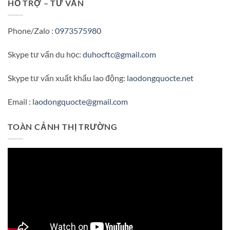
HỖ TRỢ – TƯ VẤN
Phone/Zalo :
0973575980
Skype tư vấn du học:
duhocftc@gmail.com
Skype tư vấn xuất khẩu lao động:
laodongquocte.net
Email :
laodongquocte@gmail.com
TOÀN CẢNH THỊ TRƯỜNG