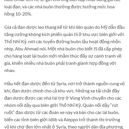
loại đạn, và các nhà buôn thường được hưởng mức hoa
hồng 10-20%.
Giá cả đạn dược leo thang kể từ khi liên quân do Mỹ dẫn đầu
tăng cường không kích phiến quân IS ở khu vực biên giới với
Thổ Nhĩ Kỳ, nơi các tuyến đường buôn lậu hoạt động nhộn
nhịp, Abu Ahmad nói. Một nhà buôn cho biết IS đã cấp phép
cho hàng loạt lái buôn mới nhằm thúc đẩy sự cạnh tranh về
giá, khiến nhiều nhà buôn phải tranh giành hợp đồng với
nhau.
Hầu hết đạn dược đến từ Syria, nơi trở thành nguồn cung vũ
khí, đạn dược chính cho cả khu vực. Những xe tải chất đầy
đạn dược được các nhà tài trợ ở Vùng Vịnh chuyển cho các
nhóm nổi dậy qua biên giới Thổ Nhĩ Kỳ. Quân nổi dậy “rút
ruột” đạn dược từ các đoàn xe này và bán cho các lái buôn,
biến các tỉnh biên giới Idlib và Aleppo trở thành thị trường
vũ khí chợ đen lớn nhất ở Syria, theo người dân địa phương.