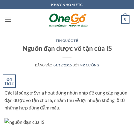
Bỏ
KHAY NHÔM FTC
qua
nội
0
dung
TIN QUỐC TẾ
Nguồn đạn dược vô tận của IS
ĐĂNG VÀO
04/12/2015
BỞI
MR CƯỜNG
04
Th12
Các lái súng ở Syria hoạt động nhộn nhịp để cung cấp nguồn
đạn dược vô tận cho IS, nhằm thu về lợi nhuận khổng lồ từ
những hợp đồng đẫm máu.