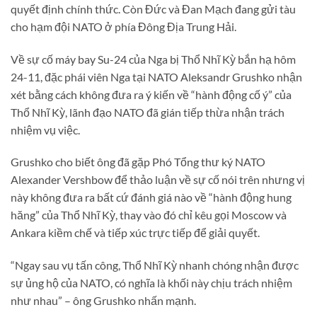
quyết định chính thức. Còn Đức và Đan Mạch đang gửi tàu
cho hạm đội NATO ở phía Đông Địa Trung Hải.
Về sự cố máy bay Su-24 của Nga bị Thổ Nhĩ Kỳ bắn hạ hôm
24-11, đặc phái viên Nga tại NATO Aleksandr Grushko nhận
xét bằng cách không đưa ra ý kiến về “hành động cố ý” của
Thổ Nhĩ Kỳ, lãnh đạo NATO đã gián tiếp thừa nhận trách
nhiệm vụ việc.
Grushko cho biết ông đã gặp Phó Tổng thư ký NATO
Alexander Vershbow để thảo luận về sự cố nói trên nhưng vị
này không đưa ra bất cứ đánh giá nào về “hành động hung
hăng” của Thổ Nhĩ Kỳ, thay vào đó chỉ kêu gọi Moscow và
Ankara kiềm chế và tiếp xúc trực tiếp để giải quyết.
“Ngay sau vụ tấn công, Thổ Nhĩ Kỳ nhanh chóng nhận được
sự ủng hộ của NATO, có nghĩa là khối này chịu trách nhiệm
như nhau” – ông Grushko nhấn mạnh.