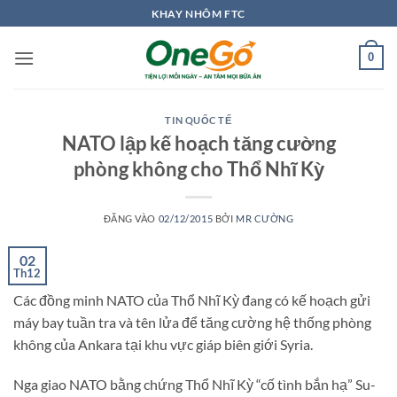
Bỏ
KHAY NHÔM FTC
qua
nội
0
dung
TIN QUỐC TẾ
NATO lập kế hoạch tăng cường
phòng không cho Thổ Nhĩ Kỳ
ĐĂNG VÀO
02/12/2015
BỞI
MR CƯỜNG
02
Th12
Các đồng minh NATO của Thổ Nhĩ Kỳ đang có kế hoạch gửi
máy bay tuần tra và tên lửa để tăng cường hệ thống phòng
không của Ankara tại khu vực giáp biên giới Syria.
Nga giao NATO bằng chứng Thổ Nhĩ Kỳ “cố tình bắn hạ” Su-