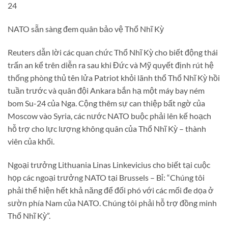
24
NATO sẵn sàng đem quân bảo vệ Thổ Nhĩ Kỳ
Reuters dẫn lời các quan chức Thổ Nhĩ Kỳ cho biết động thái
trấn an kể trên diễn ra sau khi Đức và Mỹ quyết định rút hệ
thống phòng thủ tên lửa Patriot khỏi lãnh thổ Thổ Nhĩ Kỳ hồi
tuần trước và quân đội Ankara bắn hạ một máy bay ném
bom Su-24 của Nga. Cộng thêm sự can thiệp bất ngờ của
Moscow vào Syria, các nước NATO buộc phải lên kế hoạch
hỗ trợ cho lực lượng không quân của Thổ Nhĩ Kỳ – thành
viên của khối.
Ngoại trưởng Lithuania Linas Linkevicius cho biết tại cuộc
họp các ngoại trưởng NATO tại Brussels – Bỉ: “Chúng tôi
phải thể hiện hết khả năng để đối phó với các mối đe dọa ở
sườn phía Nam của NATO. Chúng tôi phải hỗ trợ đồng minh
Thổ Nhĩ Kỳ”.