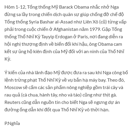
Hôm 1-12, Tổng thống Mỹ Barack Obama nhắc nhở Nga
đừng sa lầy trong chiến dịch quân sự giúp chống đỡ chế độ
Tổng thống Syria Bashar al-Assad như Liên Xô (cũ) từng vấp
phải trong cuộc chiến ở Afghanistan năm 1979. Gặp Tổng
thống Thổ Nhĩ Kỳ Tayyip Erdogan ở Paris, nơi đang diễn ra
hội nghị thượng định về biến đổi khí hậu, ông Obama cam
kết sự ủng hộ kiên định của Mỹ đối với an ninh của Thổ Nhĩ
Kỳ.
Ý kiến của nhà lãnh đạo Mỹ được đưa ra sau khi Nga công bố
lệnh trừng phạt Thổ Nhĩ Kỳ về vụ bắn hạ máy bay. Theo đó,
Moscow sẽ cấm các sản phẩm nông nghiệp gồm trái cây và
rau quả (cà chua, hành tây, nho và táo) cũng như thịt gà.
Reuters cũng dẫn nguồn tin cho biết Nga sẽ ngưng dự án
đường ống dẫn khí đốt qua Thổ Nhĩ Kỳ vô thời hạn.
P.Nghĩa