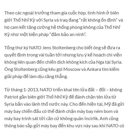
Theo các ngoại trưởng tham gia cuộc họp, tình hình ở biên
giới Thổ Nhĩ Kỳ với Syria và Iraq đang “rất không ổn định” và
họ cam kết tăng cường hệ thống phòng không của Thổ Nhĩ
Kỳ như một biện pháp “đảm bảo an ninh”.
Tổng thư ký NATO Jens Stoltenberg cho biết ông sẽ đưa ra
quyết định trong vài tuần tới nhưng lưu ý kế hoạch chi viện
không liên quan đến chiến dịch không kích của Nga tại Syria.
Ông Stoltenberg cũng kêu gọi Moscow và Ankara tìm kiếm
giải pháp để làm dịu căng thẳng.
Từ tháng 1-2013, NATO triển khai tên lửa đất – đối – không
Patriot gần biên giới Thổ Nhĩ Kỳ để đánh chặn tên lửa từ
Syria bắn vào lãnh thổ nước này. Cho đến hiện tại, Mỹ đã gửi
máy bay chiến đấu có thể đánh chặn máy bay ném bom và
máy bay trinh sát tới căn cứ không quân Incirlik. Anh cũng
thông báo sắp gửi máy bay đến khu vực này sau khi NATO có