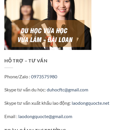
HỖ TRỢ – TƯ VẤN
Phone/Zalo :
0973575980
Skype tư vấn du học:
duhocftc@gmail.com
Skype tư vấn xuất khẩu lao động:
laodongquocte.net
Email :
laodongquocte@gmail.com