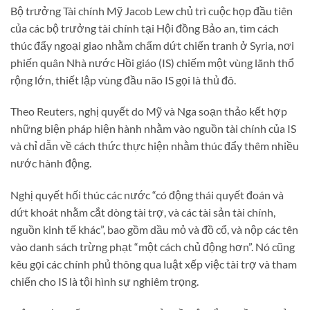
Bộ trưởng Tài chính Mỹ Jacob Lew chủ trì cuộc họp đầu tiên
của các bộ trưởng tài chính tại Hội đồng Bảo an, tìm cách
thúc đẩy ngoại giao nhằm chấm dứt chiến tranh ở Syria, nơi
phiến quân Nhà nước Hồi giáo (IS) chiếm một vùng lãnh thổ
rộng lớn, thiết lập vùng đầu não IS gọi là thủ đô.
Theo Reuters, nghị quyết do Mỹ và Nga soạn thảo kết hợp
những biện pháp hiện hành nhằm vào nguồn tài chính của IS
và chỉ dẫn về cách thức thực hiện nhằm thúc đẩy thêm nhiều
nước hành động.
Nghị quyết hối thúc các nước “có động thái quyết đoán và
dứt khoát nhằm cắt dòng tài trợ, và các tài sản tài chính,
nguồn kinh tế khác”, bao gồm dầu mỏ và đồ cổ, và nộp các tên
vào danh sách trừng phạt “một cách chủ động hơn”. Nó cũng
kêu gọi các chính phủ thông qua luật xếp việc tài trợ và tham
chiến cho IS là tội hình sự nghiêm trọng.