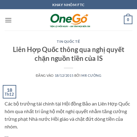
Bỏ
KHAY NHÔM FTC
qua
nội
0
dung
TIN QUỐC TẾ
Liên Hợp Quốc thông qua nghị quyết
chặn nguồn tiền của IS
ĐĂNG VÀO
18/12/2015
BỞI
MR CƯỜNG
18
Th12
Các bộ trưởng tài chính tại Hội đồng Bảo an Liên Hợp Quốc
hôm qua nhất trí ủng hộ một nghị quyết nhằm tăng cường
trừng phạt Nhà nước Hồi giáo và chặt đứt dòng tiền của
nhóm.