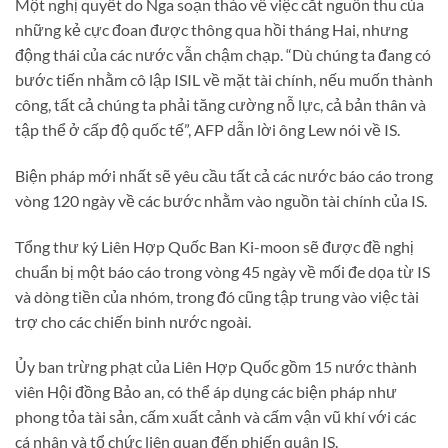
Một nghị quyết do Nga soạn thảo về việc cắt nguồn thu của
những kẻ cực đoan được thông qua hồi tháng Hai, nhưng
động thái của các nước vẫn chậm chạp. “Dù chúng ta đang có
bước tiến nhằm cô lập ISIL về mặt tài chính, nếu muốn thành
công, tất cả chúng ta phải tăng cường nỗ lực, cả bản thân và
tập thể ở cấp độ quốc tế”, AFP dẫn lời ông Lew nói về IS.
Biện pháp mới nhất sẽ yêu cầu tất cả các nước báo cáo trong
vòng 120 ngày về các bước nhằm vào nguồn tài chính của IS.
Tổng thư ký Liên Hợp Quốc Ban Ki-moon sẽ được đề nghị
chuẩn bị một báo cáo trong vòng 45 ngày về mối đe dọa từ IS
và dòng tiền của nhóm, trong đó cũng tập trung vào việc tài
trợ cho các chiến binh nước ngoài.
Ủy ban trừng phạt của Liên Hợp Quốc gồm 15 nước thành
viên Hội đồng Bảo an, có thể áp dụng các biện pháp như
phong tỏa tài sản, cấm xuất cảnh và cấm vận vũ khí với các
cá nhân và tổ chức liên quan đến phiến quân IS.